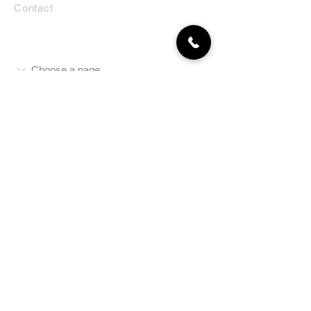
Contact
MON COMPTE
NEWSLETTER
Abonnez-vous
E-mail
S'abonner
LA BOUTIQUE
Défense
Obéissance