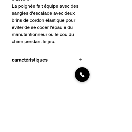
La poignée fait équipe avec des
sangles d'escalade avec deux
brins de cordon élastique pour
éviter de se cocer l'épaule du
manutentionneur ou le cou du
chien pendant le jeu.
caractéristiques
Poignée absorbant les chocs avec
2 brins de cordon élastique
extensible
Réduit le risque de se braquer le
cou ou l'épaule du chien
Fausse fourrure durable
INFORMATIONS
PowerBall en caoutchouc non
Livraisons
toxique
Qui sommes-nous
Assez résistant pour les
remorqueurs les plus forts
Nous trouver