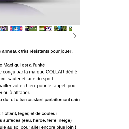
Tailles
des PULL
ER
DIA
E 
 anneaux très résistants pour jouer ,
L'AN
XSMALL
10 c
e Maxi qui est à l'unité
MICRO
e conçu par la marque COLLAR dédié
ir, sauter et faire du sport.
SMALL
18 c
vailler votre chien: pour le rappel, pour
MINI
r ou à attraper.
dur et ultra-résistant parfaitement sain
MEDIUM
20 c
MIDI
 flottant, léger, et de couleur
LARGE
28 c
es surfaces (eau, herbe, terre, neige)
STANDAR
le au sol pour aller encore plus loin !