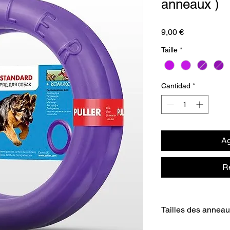
anneaux )
Precio
9,00 €
Taille
*
Cantidad
*
Ag
R
Tailles des annea