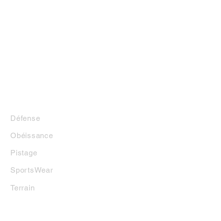
m
7 cm
1 anneau
LA BOUTIQUE
Défense
Obéissance
Pistage
SportsWear
Terrai
n