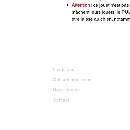
Attention
: ce jouet n'est pa
mâchent leurs jouets, le PULL
être laissé au chien, notam
INFORMATIONS
M
Livraisons
Qui sommes-nous
Nous trouver
Contact