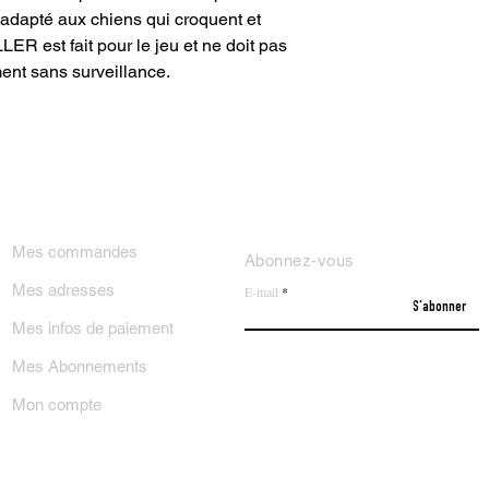
D
s adapté aux chiens qui croquent et
ER est fait pour le jeu et ne doit pas
XLARGE
30 c
ment sans surveillance.
MAXI
ON COMPTE
NEWSLETTER
Mes commandes
Abonnez-vous
Mes adresses
E-mail
S'abonner
Mes infos de paiement
Mes Abonnements
Mon compte